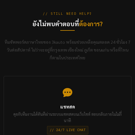
// STILL NEED HELP?
ยังไม่พบคำตอบที่
ต้องการ?
ทีมซัพพอร์ตภาษาไทยของ 3kauto พร้อมช่วยเหลือคุณตลอด 24 ชั่วโมง 7
วันต่อสัปดาห์ ไม่ว่าจะอยู่ที่กรุงเทพ เชียงใหม่ ภูเก็ต ขอนแก่น หรือที่ไหน
ก็ตามในประเทศไทย
แชทสด
คุยกับทีมงานได้ทันทีผ่านระบบแชทสดบนเว็บไซต์ ตอบกลับภายในไม่กี่
นาที
// 24/7 LIVE CHAT