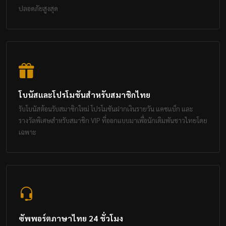
ปลอดภัยสูงสุด
โบนัสและโปรโมชันสำหรับสมาชิกไทย
รับโบนัสต้อนรับสมาชิกใหม่ โปรโมชันฝากเงินรายวัน แคชแบ็ก และ
รางวัลพิเศษสำหรับสมาชิก VIP ที่ออกแบบมาเพื่อนักเดิมพันชาวไทยโดย
เฉพาะ
ซัพพอร์ตภาษาไทย 24 ชั่วโมง