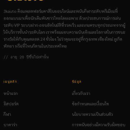
3kauto คือแพลตฟอร์มคาสิโนออนไลน์และพนันกีฬาระดับพรีเมียมที่
ออกแบบมาเพื่อนักเดิมพันชาวไทยโดยเฉพาะ ด้วยประสบการณ์การเล่น
ระดับ VIP ระบบฝาก-ถอนอัตโนมัติที่รวดเร็ว และเกมครบทุกประเภทจากผู้
ให้บริการชั้นนำระดับโลก เราพร้อมมอบความบันเทิงและโอกาสในการชนะ
รางวัลให้กับคุณตลอด 24 ชั่วโมง ไม่ว่าคุณจะอยู่ที่กรุงเทพ เชียงใหม่ ภูเก็ต
พัทยา หรือที่ไหนก็ตามในประเทศไทย
// อายุ 20 ปีขึ้นไปเท่านั้น
เมนูหลัก
ข้อมูล
หน้าแรก
เกี่ยวกับเรา
อีสปอร์ต
ข้อกำหนดและเงื่อนไข
กีฬา
นโยบายความเป็นส่วนตัว
บาคาร่า
การพนันอย่างมีความรับผิดชอบ