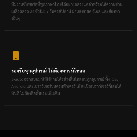
ทีมงานซัพพอร์ตที่พูดภาษาไทยได้อย่างคล่องแคล่วพร้อมให้ความช่วย
เหลือตลอด 24 ชั่วโมง 7 วันต่อสัปดาห์ ผ่านแชทสด อีเมล และช่องทา
งอื่นๆ
รองรับทุกอุปกรณ์ ไม่ต้องดาวน์โหลด
3kauto ออกแบบมาให้ใช้งานได้อย่างลื่นไหลบนทุกอุปกรณ์ ทั้ง iOS,
Android และเบราว์เซอร์บนคอมพิวเตอร์ เพียงเปิดเบราว์เซอร์ก็เล่นได้
ทันที ไม่ต้องติดตั้งแอปเพิ่มเติม