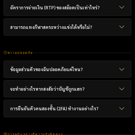
อัตราการจ่ายเงิน (RTP) ของสล็อตเป็นเท่าไหร่?
สามารถแทงกีฬาสดระหว่างแข่งได้หรือไม่?
ความปลอดภัย
ข้อมูลส่วนตัวของฉันปลอดภัยแค่ไหน?
จะทำอย่างไรหากสงสัยว่าบัญชีถูกแฮก?
การยืนยันตัวตนสองชั้น (2FA) ทำงานอย่างไร?
การพนันอย่างมีความรับผิดชอบ