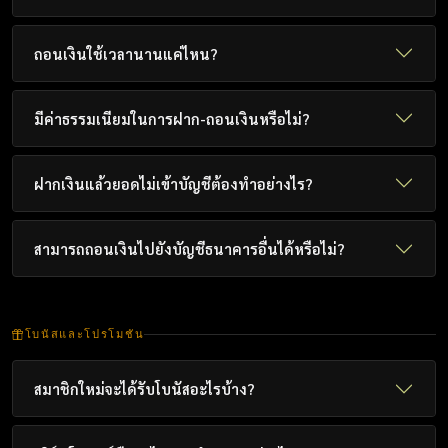
ถอนเงินใช้เวลานานแค่ไหน?
มีค่าธรรมเนียมในการฝาก-ถอนเงินหรือไม่?
ฝากเงินแล้วยอดไม่เข้าบัญชีต้องทำอย่างไร?
สามารถถอนเงินไปยังบัญชีธนาคารอื่นได้หรือไม่?
โบนัสและโปรโมชัน
สมาชิกใหม่จะได้รับโบนัสอะไรบ้าง?